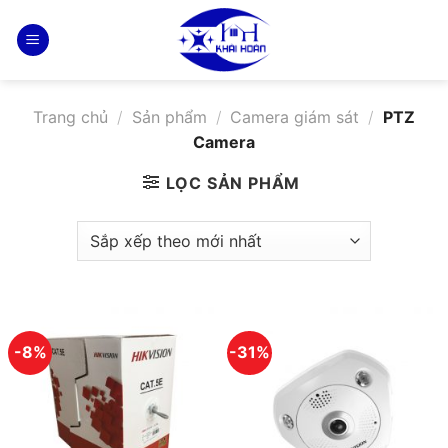
Bỏ
qua
nội
dung
Trang chủ
/
Sản phẩm
/
Camera giám sát
/
PTZ
Camera
LỌC SẢN PHẨM
-8%
-31%