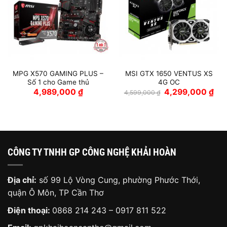
MPG X570 GAMING PLUS –
MSI GTX 1650 VENTUS XS
Số 1 cho Game thủ
4G OC
Giá
Giá
4,989,000
₫
4,299,000
₫
4,599,000
₫
gốc
hiệ
là:
tại
4,599,000 ₫.
là:
4,2
CÔNG TY TNHH GP CÔNG NGHỆ KHẢI HOÀN
Địa chỉ:
số 99 Lộ Vòng Cung, phường Phước Thới,
quận Ô Môn, TP Cần Thơ
Điện thoại:
0868 214 243
–
0917 811 522