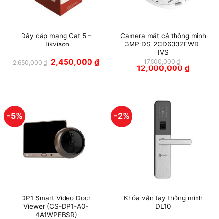
Dây cáp mạng Cat 5 –
Camera mắt cá thông minh
Hikvison
3MP DS-2CD6332FWD-
IVS
Giá
Giá
2,450,000
₫
17,500,000
₫
2,650,000
₫
gốc
hiện
Giá
Giá
12,000,000
₫
là:
tại
gốc
hiện
2,650,000 ₫.
là:
là:
tại
2,450,000 ₫.
17,500,000 ₫.
là:
12,000,0
-5%
-2%
DP1 Smart Video Door
Khóa vân tay thông minh
Viewer (CS-DP1-A0-
DL10
4A1WPFBSR)