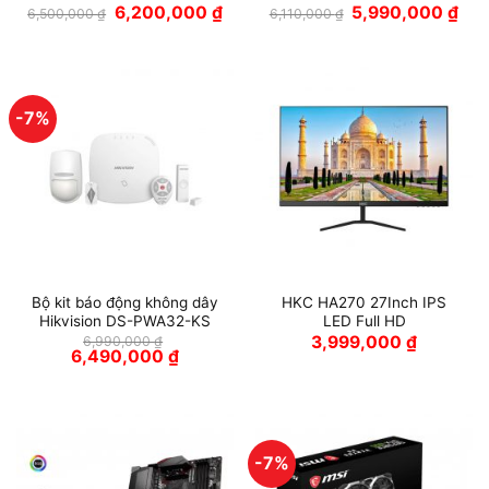
Giá
Giá
Giá
Giá
6,200,000
₫
5,990,000
₫
6,500,000
₫
6,110,000
₫
gốc
hiện
gốc
hiện
là:
tại
là:
tại
6,500,000 ₫.
là:
6,110,000 ₫.
là:
6,200,000 ₫.
5,99
-7%
Bộ kit báo động không dây
HKC HA270 27Inch IPS
Hikvision DS-PWA32-KS
LED Full HD
3,999,000
₫
6,990,000
₫
Giá
Giá
6,490,000
₫
gốc
hiện
là:
tại
6,990,000 ₫.
là:
6,490,000 ₫.
-7%