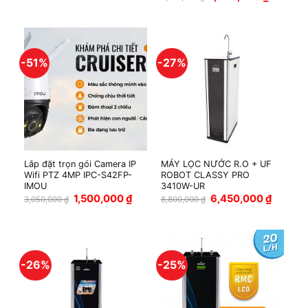
gốc
hiện
là:
tại
2,257,000 ₫.
là:
1,400,000
-51%
-27%
Lắp đặt trọn gói Camera IP
MÁY LỌC NƯỚC R.O + UF
Wifi PTZ 4MP IPC-S42FP-
ROBOT CLASSY PRO
IMOU
3410W-UR
Giá
Giá
Giá
Giá
1,500,000
₫
6,450,000
₫
3,050,000
₫
8,800,000
₫
gốc
hiện
gốc
hiện
là:
tại
là:
tại
3,050,000 ₫.
là:
8,800,000 ₫.
là:
1,500,000 ₫.
6,450,00
-26%
-25%