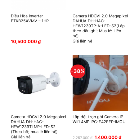
Điều Hòa Inverter
Camera HDCVI 2.0 Megapixel
FTKB25XVMV – 1HP
DAHUA DH-HAC-
HFW1239TP-A-LED-S2(Lắp
theo đầu ghi; Mua lẻ: Liên
hệ)
10,500,000
₫
Giá liên hệ
-38%
Camera HDCVI 2.0 Megapixel
Lắp đặt trọn gói Camera IP
DAHUA DH-HAC-
Wifi 4MP IPC-F42FEP-IMOU
HFW1239TLMP-LED-S2
(Theo bộ; mua lẻ liên hệ)
Giá
Giá
Giá liên hệ
1,400,000
₫
2,257,000
₫