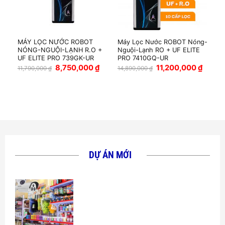
MÁY LỌC NƯỚC ROBOT
Máy Lọc Nước ROBOT Nóng-
NÓNG-NGUỘI-LẠNH R.O +
Nguội-Lạnh RO + UF ELITE
UF ELITE PRO 739GK-UR
PRO 7410GQ-UR
Giá
Giá
Giá
Giá
8,750,000
₫
11,200,000
₫
11,790,000
₫
14,890,000
₫
gốc
hiện
gốc
hiện
là:
tại
là:
tại
11,790,000 ₫.
là:
14,890,000 ₫.
là:
8,750,000 ₫.
11,200,
DỰ ÁN MỚI