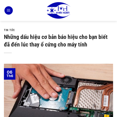
Bỏ
qua
nội
dung
TIN TỨC
Những dấu hiệu cơ bản báo hiệu cho bạn biết
đã đến lúc thay ổ cứng cho máy tính
06
Th6