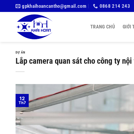
Bỏ
gpkhaihoancantho@gmail.com
0868 214 243
qua
nội
dung
TRANG CHỦ
GIỚI 
DỰ ÁN
Lắp camera quan sát cho công ty nội
12
Th7