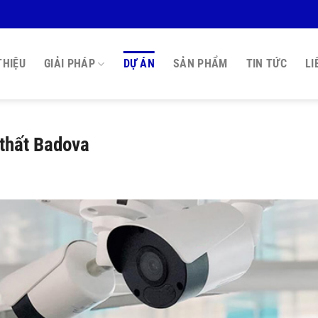
THIỆU
GIẢI PHÁP
DỰ ÁN
SẢN PHẨM
TIN TỨC
LI
 thất Badova