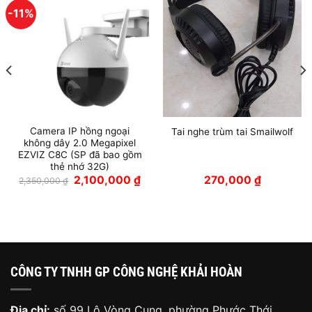
-11%
Camera IP hồng ngoại
Tai nghe trùm tai Smailwolf
không dây 2.0 Megapixel
EZVIZ C8C (SP đã bao gồm
thẻ nhớ 32G)
Giá
Giá
2,100,000
₫
270,000
₫
2,350,000
₫
gốc
hiện
là:
tại
2,350,000 ₫.
là:
2,100,000 ₫.
0 ₫.
CÔNG TY TNHH GP CÔNG NGHỆ KHẢI HOÀN
Địa chỉ:
số 99 Lộ Vòng Cung, phường Phước Thới,